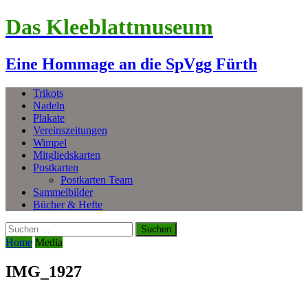
Das Kleeblattmuseum
Eine Hommage an die SpVgg Fürth
Trikots
Nadeln
Plakate
Vereinszeitungen
Wimpel
Mitgliedskarten
Postkarten
Postkarten Team
Sammelbilder
Bücher & Hefte
Suchen
nach:
Home
Media
IMG_1927