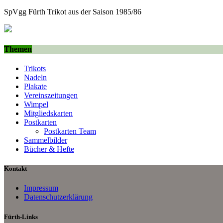
SpVgg Fürth Trikot aus der Saison 1985/86
Themen
Trikots
Nadeln
Plakate
Vereinszeitungen
Wimpel
Mitgliedskarten
Postkarten
Postkarten Team
Sammelbilder
Bücher & Hefte
Kontakt
Impressum
Datenschutzerklärung
Fürth-Links