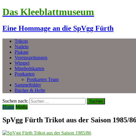
Das Kleeblattmuseum
Eine Hommage an die SpVgg Fürth
Trikots
Nadeln
Plakate
Vereinszeitungen
Wimpel
Mitgliedskarten
Postkarten
Postkarten Team
Sammelbilder
Bücher & Hefte
Suchen nach:
Home
Media
SpVgg Fürth Trikot aus der Saison 1985/8