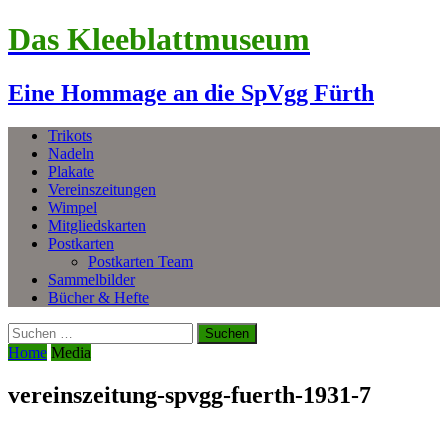
Das Kleeblattmuseum
Eine Hommage an die SpVgg Fürth
Trikots
Nadeln
Plakate
Vereinszeitungen
Wimpel
Mitgliedskarten
Postkarten
Postkarten Team
Sammelbilder
Bücher & Hefte
Suchen
nach:
Home
Media
vereinszeitung-spvgg-fuerth-1931-7