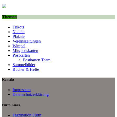
Themen
Trikots
Nadeln
Plakate
Vereinszeitungen
Wimpel
Mitgliedskarten
Postkarten
Postkarten Team
Sammelbilder
Bücher & Hefte
Kontakt
Impressum
Datenschutzerklärung
Fürth-Links
Faszination Fürth