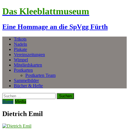
Das Kleeblattmuseum
Eine Hommage an die SpVgg Fürth
Trikots
Nadeln
Plakate
Vereinszeitungen
Wimpel
Mitgliedskarten
Postkarten
Postkarten Team
Sammelbilder
Bücher & Hefte
Suchen
nach:
Home
Media
Dietrich Emil