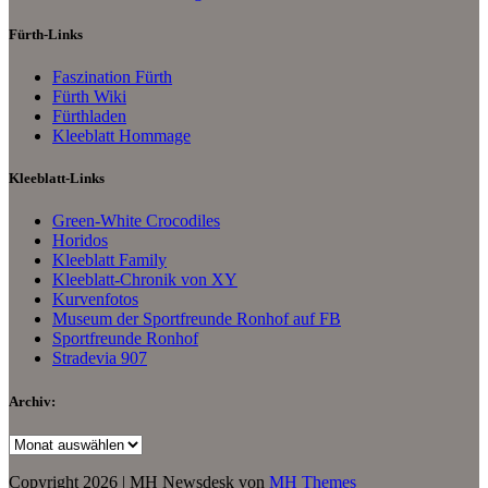
Fürth-Links
Faszination Fürth
Fürth Wiki
Fürthladen
Kleeblatt Hommage
Kleeblatt-Links
Green-White Crocodiles
Horidos
Kleeblatt Family
Kleeblatt-Chronik von XY
Kurvenfotos
Museum der Sportfreunde Ronhof auf FB
Sportfreunde Ronhof
Stradevia 907
Archiv:
Archiv:
Copyright 2026 | MH Newsdesk von
MH Themes