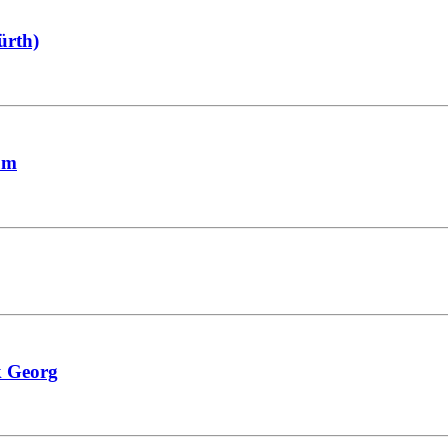
ürth)
um
k Georg