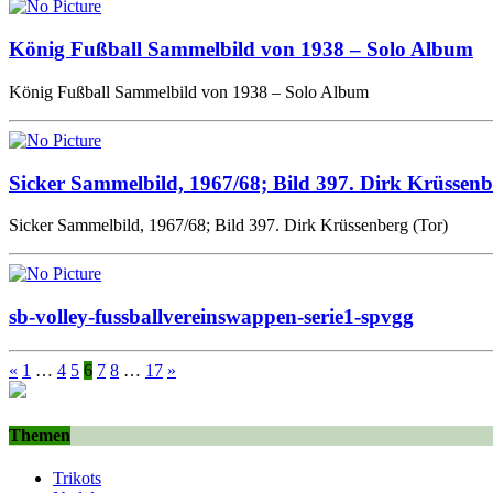
König Fußball Sammelbild von 1938 – Solo Album
König Fußball Sammelbild von 1938 – Solo Album
Sicker Sammelbild, 1967/68; Bild 397. Dirk Krüssenb
Sicker Sammelbild, 1967/68; Bild 397. Dirk Krüssenberg (Tor)
sb-volley-fussballvereinswappen-serie1-spvgg
«
1
…
4
5
6
7
8
…
17
»
Themen
Trikots