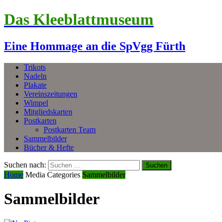
Das Kleeblattmuseum
Eine Hommage an die SpVgg Fürth
Trikots
Nadeln
Plakate
Vereinszeitungen
Wimpel
Mitgliedskarten
Postkarten
Postkarten Team
Sammelbilder
Bücher & Hefte
Suchen nach:
Home
Media Categories
Sammelbilder
Sammelbilder