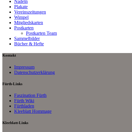
Nadeln
Plakate
Vereinszeitungen
Wimpel
Mitgliedskarten
Postkarten
Postkarten Team
Sammelbilder
Bücher & Hefte
Kontakt
Impressum
Datenschutzerklärung
Fürth-Links
Faszination Fürth
Fürth Wiki
Fürthladen
Kleeblatt Hommage
Kleeblatt-Links