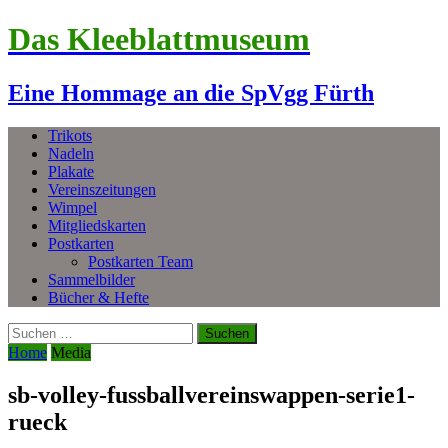
Das Kleeblattmuseum
Eine Hommage an die SpVgg Fürth
Trikots
Nadeln
Plakate
Vereinszeitungen
Wimpel
Mitgliedskarten
Postkarten
Postkarten Team
Sammelbilder
Bücher & Hefte
Suchen
nach:
Home
Media
sb-volley-fussballvereinswappen-serie1-
rueck