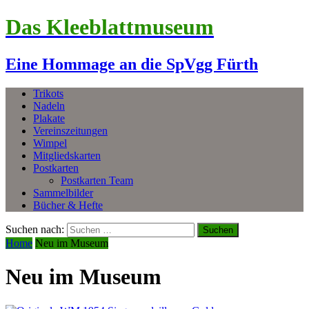
Das Kleeblattmuseum
Eine Hommage an die SpVgg Fürth
Trikots
Nadeln
Plakate
Vereinszeitungen
Wimpel
Mitgliedskarten
Postkarten
Postkarten Team
Sammelbilder
Bücher & Hefte
Suchen nach:
Home
Neu im Museum
Neu im Museum