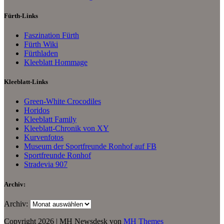
Fürth-Links
Faszination Fürth
Fürth Wiki
Fürthladen
Kleeblatt Hommage
Kleeblatt-Links
Green-White Crocodiles
Horidos
Kleeblatt Family
Kleeblatt-Chronik von XY
Kurvenfotos
Museum der Sportfreunde Ronhof auf FB
Sportfreunde Ronhof
Stradevia 907
Archiv:
Archiv:
Copyright 2026 | MH Newsdesk von
MH Themes