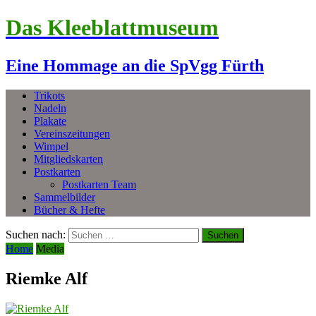
Das Kleeblattmuseum
Eine Hommage an die SpVgg Fürth
Trikots
Nadeln
Plakate
Vereinszeitungen
Wimpel
Mitgliedskarten
Postkarten
Postkarten Team
Sammelbilder
Bücher & Hefte
Suchen nach:
Home
Media
Riemke Alf