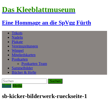
Das Kleeblattmuseum
Eine Hommage an die SpVgg Fürth
Trikots
Nadeln
Plakate
Vereinszeitungen
Wimpel
Mitgliedskarten
Postkarten
Postkarten Team
Sammelbilder
Bücher & Hefte
Suchen
nach:
Home
Media
sb-kicker-bilderwerk-rueckseite-1