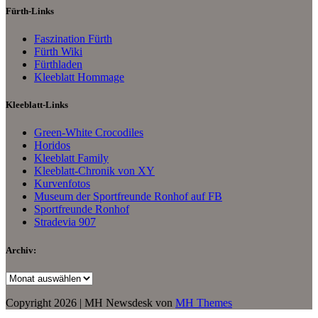
Fürth-Links
Faszination Fürth
Fürth Wiki
Fürthladen
Kleeblatt Hommage
Kleeblatt-Links
Green-White Crocodiles
Horidos
Kleeblatt Family
Kleeblatt-Chronik von XY
Kurvenfotos
Museum der Sportfreunde Ronhof auf FB
Sportfreunde Ronhof
Stradevia 907
Archiv:
Archiv:
Copyright 2026 | MH Newsdesk von
MH Themes