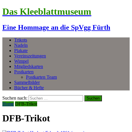
Das Kleeblattmuseum
Eine Hommage an die SpVgg Fürth
Trikots
Nadeln
Plakate
Vereinszeitungen
Wimpel
Mitgliedskarten
Postkarten
Postkarten Team
Sammelbilder
Bücher & Hefte
Suchen nach:
Home
DFB-Trikot
DFB-Trikot