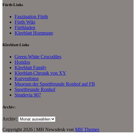
Fürth-Links
Faszination Fürth
Fürth Wiki
Fürthladen
Kleeblatt Hommage
Kleeblatt-Links
Green-White Crocodiles
Horidos
Kleeblatt Family
Kleeblatt-Chronik von XY
Kurvenfotos
Museum der Sportfreunde Ronhof auf FB
Sportfreunde Ronhof
Stradevia 907
Archiv:
Archiv:
Copyright 2026 | MH Newsdesk von
MH Themes