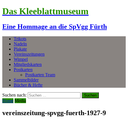
Das Kleeblattmuseum
Eine Hommage an die SpVgg Fürth
Trikots
Nadeln
Plakate
Vereinszeitungen
Wimpel
Mitgliedskarten
Postkarten
Postkarten Team
Sammelbilder
Bücher & Hefte
Suchen nach:
Home
Media
vereinszeitung-spvgg-fuerth-1927-9